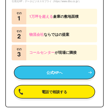
引用元HP：データビジネスサプライ（https://www.dbs.co.jp/）
その
1
1万坪を超える
倉庫の敷地面積
その
2
物流会社
ならではの提案
その
3
コールセンター
が
現場に隣接
公式HPへ
電話で相談する