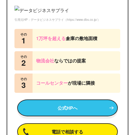
引用元HP：データビジネスサプライ（https://www.dbs.co.jp/）
その
1
1万坪を超える
倉庫の敷地面積
その
2
物流会社
ならではの提案
その
3
コールセンター
が
現場に隣接
公式HPへ
電話で相談する