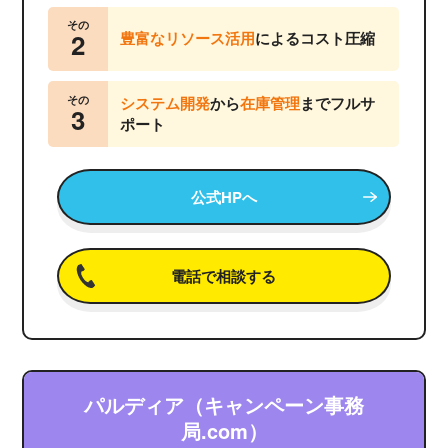
その
2
豊富なリソース活用
によるコスト圧縮
その
システム開発
から
在庫管理
までフルサ
3
ポート
公式HPへ
電話で相談する
パルディア（キャンペーン事務
局.com）