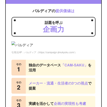
パルディアの
提供価値は
話題を呼ぶ
企画力
引用元HP：パルディア（https://campaign-jimukyoku.com/）
その
独自のデータベース
「CAM-SAKU」
を
1
活用
その
メーカー・流通・生活者の3つの視点
で
2
提案
その
3
実績を活かして
企画の実現性も考慮