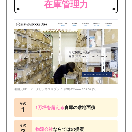
在庫管理力
引用元HP：データビジネスサプライ（https://www.dbs.co.jp/）
その
1
1万坪を超える
倉庫の敷地面積
その
2
物流会社
ならではの提案