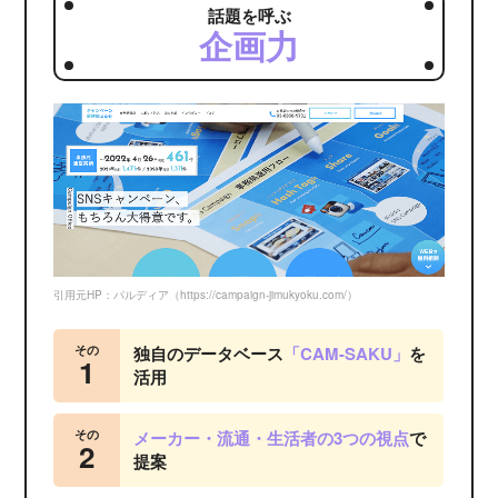
話題を呼ぶ
企画力
引用元HP：パルディア（https://campaign-jimukyoku.com/）
その
独自のデータベース
「CAM-SAKU」
を
1
活用
その
メーカー・流通・生活者の3つの視点
で
2
提案