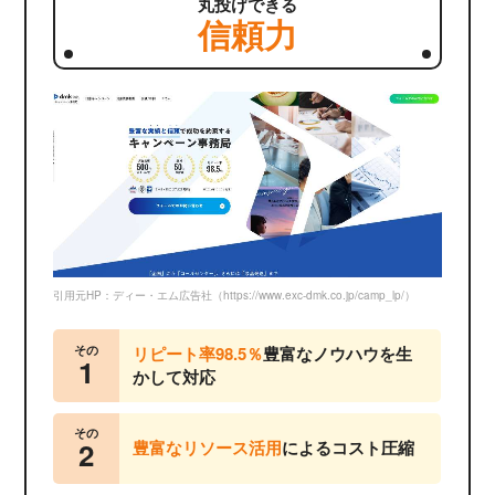
丸投げできる
信頼力
引用元HP：ディー・エム広告社（https://www.exc-dmk.co.jp/camp_lp/）
その
リピート率98.5％
豊富なノウハウを生
1
かして対応
その
2
豊富なリソース活用
によるコスト圧縮