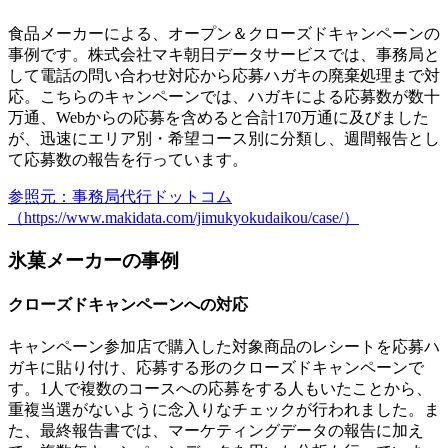
食品メーカーによる、オープン＆クローズドキャンペーンの
事例です。株式会社マキ朝日データサービスでは、事務局と
して電話の問い合わせ対応から応募ハガキの廃棄処理まで対
応。こちらのキャンペーンでは、ハガキによる応募数が数十
万通、Webからの応募を含めると合計170万通に及びました
が、
迅速にエリア別・希望コース別に分類
し、週間報告とし
て応募数の報告を行っています。
参照元：事務局代行ドットコム
（https://www.makidata.com/jimukyokudaikou/case/）
氷菓メーカーの事例
クローズドキャンペーンへの対応
キャンペーン参加店で購入した対象商品のレシートを応募ハ
ガキに貼り付け、応募する形のクローズドキャンペーンで
す。1人で複数のコースへの応募をする人もいたことから、
重複当選がないように念入りなチェックが行われました
。ま
た、最終報告書では、マーケティングデータの報告に加え