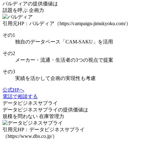
パルディアの
提供価値は
話題を呼ぶ
企画力
引用元HP：パルディア（https://campaign-jimukyoku.com/）
その
1
独自のデータベース
「CAM-SAKU」
を活用
その
2
メーカー・流通・生活者の3つの視点
で提案
その
3
実績を活かして
企画の実現性も考慮
公式HPへ
電話で相談する
データビジネスサプライ
データビジネスサプライの
提供価値は
規模を問わない
在庫管理力
引用元HP：データビジネスサプライ
（https://www.dbs.co.jp/）