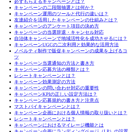
必ずもらえるキャンペーンとは？
キャンペーンの二段階抽選とは何か？
キャンペーン運用のツールと代行の違いは？
友達紹介を活用したキャンペーンの仕組みとは？
キャンペーンのアンケート項目の決め方
キャンペーンの当選辞退・キャンセル対応
自治体キャンペーンで地域活性化を成功させるには？
キャンペーンUGCの二次利用と効果的な活用方法
ノベルティ制作で販促キャンペーンの成果を上げるコ
ツ
キャンペーン当選通知の方法と書き方
キャンペーン応募方法の種類とは？
レシートキャンペーンとは？
キャンペーン効果測定の方法
キャンペーンの問い合わせ対応の重要性
キャンペーンKPIの正しい設定方法は？
キャンペーン応募規約の書き方と注意点
マストバイキャンペーンとは？
キャンペーン企画における個人情報の取り扱いとは？
レシートキャンペーンとは？
キャンペーンにおけるマイレージ機能とは
キャンペーン企画にランディングページ（LP）の設置