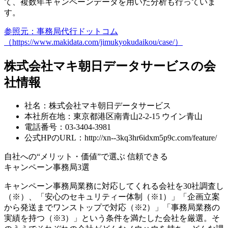
て、複数年キャンペーンデータを用いた分析も行っていま
す。
参照元：事務局代行ドットコム
（https://www.makidata.com/jimukyokudaikou/case/）
株式会社マキ朝日データサービスの会
社情報
社名：株式会社マキ朝日データサービス
本社所在地：東京都港区南青山2-2-15 ウイン青山
電話番号：03-3404-3981
公式HPのURL：http://xn--3kq3hr6idxm5p9c.com/feature/
自社への“メリット・価値”で選ぶ
信頼できる
キャンペーン事務局3選
キャンペーン事務局業務に対応してくれる会社を30社調査し
（※）、「安心のセキュリティー体制（※1）」「企画立案
から発送までワンストップで対応（※2）」「事務局業務の
実績を持つ（※3）」という条件を満たした会社を厳選。そ