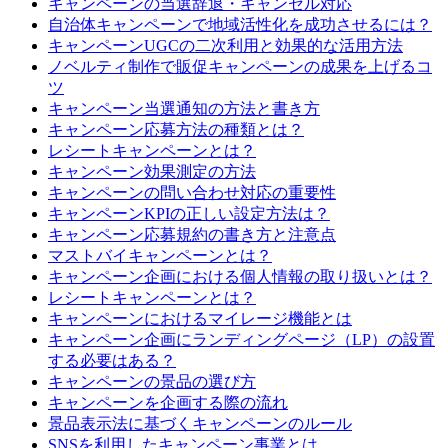
キャンペーンの当選辞退・キャンセル対応
自治体キャンペーンで地域活性化を成功させるには？
キャンペーンUGCの二次利用と効果的な活用方法
ノベルティ制作で販促キャンペーンの成果を上げるコ
ツ
キャンペーン当選通知の方法と書き方
キャンペーン応募方法の種類とは？
レシートキャンペーンとは？
キャンペーン効果測定の方法
キャンペーンの問い合わせ対応の重要性
キャンペーンKPIの正しい設定方法は？
キャンペーン応募規約の書き方と注意点
マストバイキャンペーンとは？
キャンペーン企画における個人情報の取り扱いとは？
レシートキャンペーンとは？
キャンペーンにおけるマイレージ機能とは
キャンペーン企画にランディングページ（LP）の設置
する必要はある？
キャンペーンの景品の選び方
キャンペーンを企画する際の流れ
景品表示法に基づくキャンペーンのルール
SNSを利用したキャンペーン事業とは