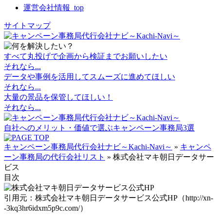
運営会社情報_top
サイトマップ
すべて丸投げで
企画から検証までお願いしたい
それなら...
データや事例を活用して
スムーズに進めてほしい
それなら...
大量の景品を保管
してほしい！
それなら...
自社へのメリット・価値で選ぶキャンペーン事務局3選
キャンペーン事務局代行会社ナビ～Kachi-Navi～
»
キャンペ
ーン事務局の代行会社リスト
»
株式会社マキ朝日データサー
ビス
目次
引用元：株式会社マキ朝日データサービス公式HP（http://xn-
-3kq3hr6idxm5p9c.com/）