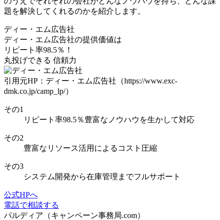
のうえでそれぞれの会社がどんなノウハウを持ち、どんな課
題を解決してくれるのかを紹介します。
ディー・エム広告社
ディー・エム広告社の
提供価値は
リピート率98.5％！
丸投げできる
信頼力
引用元HP：ディー・エム広告社（https://www.exc-
dmk.co.jp/camp_lp/）
その
1
リピート率98.5％
豊富なノウハウを生かして対応
その
2
豊富なリソース活用
によるコスト圧縮
その
3
システム開発
から
在庫管理
までフルサポート
公式HPへ
電話で相談する
パルディア（キャンペーン事務局.com）