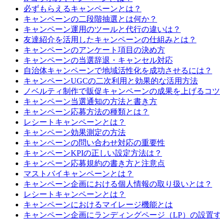
必ずもらえるキャンペーンとは？
キャンペーンの二段階抽選とは何か？
キャンペーン運用のツールと代行の違いは？
友達紹介を活用したキャンペーンの仕組みとは？
キャンペーンのアンケート項目の決め方
キャンペーンの当選辞退・キャンセル対応
自治体キャンペーンで地域活性化を成功させるには？
キャンペーンUGCの二次利用と効果的な活用方法
ノベルティ制作で販促キャンペーンの成果を上げるコツ
キャンペーン当選通知の方法と書き方
キャンペーン応募方法の種類とは？
レシートキャンペーンとは？
キャンペーン効果測定の方法
キャンペーンの問い合わせ対応の重要性
キャンペーンKPIの正しい設定方法は？
キャンペーン応募規約の書き方と注意点
マストバイキャンペーンとは？
キャンペーン企画における個人情報の取り扱いとは？
レシートキャンペーンとは？
キャンペーンにおけるマイレージ機能とは
キャンペーン企画にランディングページ（LP）の設置