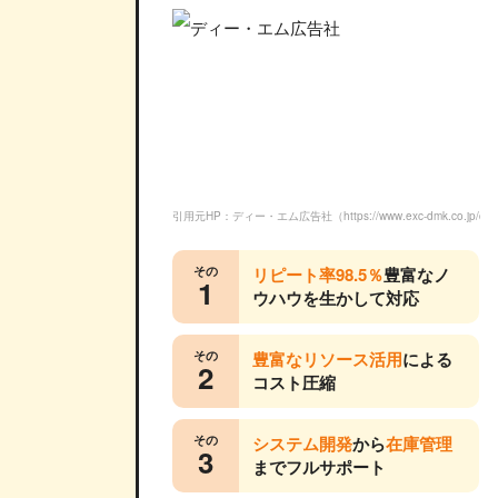
引用元HP：ディー・エム広告社（https://www.exc-dmk.co.jp/cam
その
リピート率98.5％
豊富なノ
1
ウハウを生かして対応
その
豊富なリソース活用
による
2
コスト圧縮
その
システム開発
から
在庫管理
3
までフルサポート