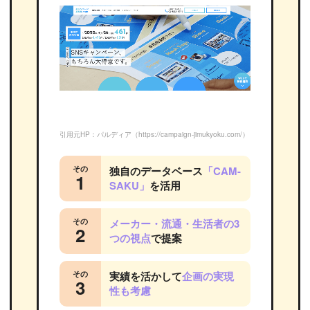
p_lp/）
引用元HP：パルディア（https://campaign-jimukyoku.com/）
その
独自のデータベース
「CAM-
1
SAKU」
を活用
その
メーカー・流通・生活者の3
2
つの視点
で提案
その
実績を活かして
企画の実現
3
性も考慮