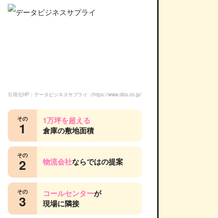
引用元HP：データビジネスサプライ（https://www.dbs.co.jp/）
その
1万坪を超える
1
倉庫の敷地面積
その
2
物流会社
ならではの提案
その
コールセンター
が
3
現場に隣接