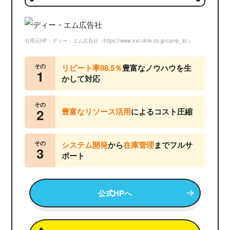
引用元HP：ディー・エム広告社（https://www.exc-dmk.co.jp/camp_lp/）
その
リピート率98.5％
豊富なノウハウを生
1
かして対応
その
2
豊富なリソース活用
によるコスト圧縮
その
システム開発
から
在庫管理
までフルサ
3
ポート
公式HPへ