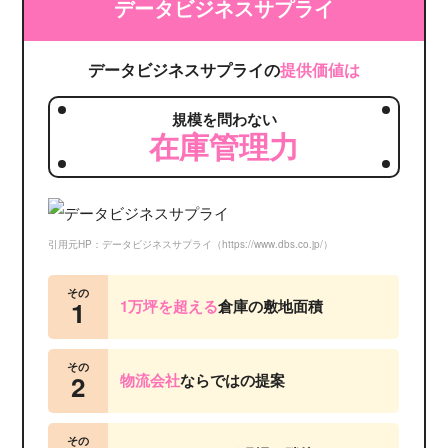
データビジネスサプライ
データビジネスサプライの
提供価値は
規模を問わない
在庫管理力
引用元HP：データビジネスサプライ（https://www.dbs.co.jp/）
その
1
1万坪を超える
倉庫の敷地面積
その
2
物流会社
ならではの提案
その