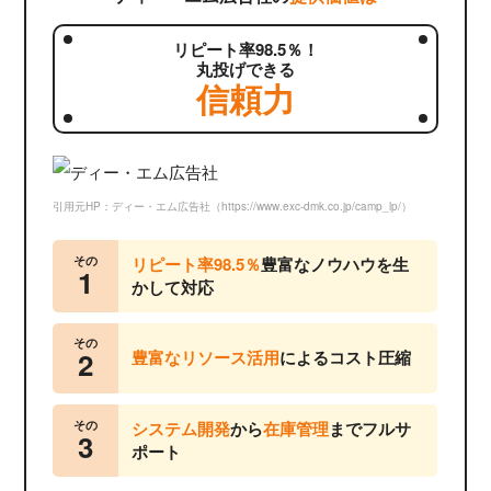
リピート率98.5％！
丸投げできる
信頼力
引用元HP：ディー・エム広告社（https://www.exc-dmk.co.jp/camp_lp/）
その
リピート率98.5％
豊富なノウハウを生
1
かして対応
その
2
豊富なリソース活用
によるコスト圧縮
その
システム開発
から
在庫管理
までフルサ
3
ポート