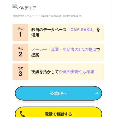
引用元HP：パルディア（https://campaign-jimukyoku.com/）
その
独自のデータベース
「CAM-SAKU」
を
1
活用
その
メーカー・流通・生活者の3つの視点
で
2
提案
その
3
実績を活かして
企画の実現性も考慮
公式HPへ
電話で相談する