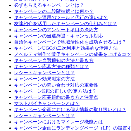
必ずもらえるキャンペーンとは？
キャンペーンの二段階抽選とは何か？
キャンペーン運用のツールと代行の違いは？
友達紹介を活用したキャンペーンの仕組みとは？
キャンペーンのアンケート項目の決め方
キャンペーンの当選辞退・キャンセル対応
自治体キャンペーンで地域活性化を成功させるには？
キャンペーンUGCの二次利用と効果的な活用方法
ノベルティ制作で販促キャンペーンの成果を上げるコツ
キャンペーン当選通知の方法と書き方
キャンペーン応募方法の種類とは？
レシートキャンペーンとは？
キャンペーン効果測定の方法
キャンペーンの問い合わせ対応の重要性
キャンペーンKPIの正しい設定方法は？
キャンペーン応募規約の書き方と注意点
マストバイキャンペーンとは？
キャンペーン企画における個人情報の取り扱いとは？
レシートキャンペーンとは？
キャンペーンにおけるマイレージ機能とは
キャンペーン企画にランディングページ（LP）の設置