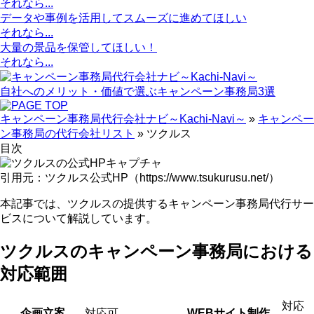
それなら...
データや事例を活用して
スムーズに進めてほしい
それなら...
大量の景品を保管
してほしい！
それなら...
自社へのメリット・価値で選ぶキャンペーン事務局3選
キャンペーン事務局代行会社ナビ～Kachi-Navi～
»
キャンペー
ン事務局の代行会社リスト
»
ツクルス
目次
引用元：ツクルス公式HP（https://www.tsukurusu.net/）
本記事では、ツクルスの提供するキャンペーン事務局代行サー
ビスについて解説しています。
ツクルスのキャンペーン事務局における
対応範囲
対応
企画立案
対応可
WEBサイト制作