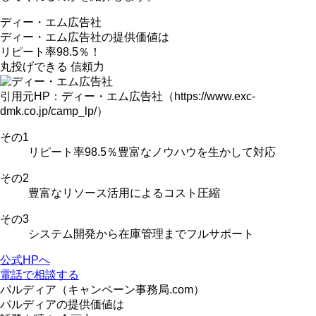
ディー・エム広告社
ディー・エム広告社の
提供価値は
リピート率98.5％！
丸投げできる
信頼力
引用元HP：ディー・エム広告社（https://www.exc-
dmk.co.jp/camp_lp/）
その
1
リピート率98.5％
豊富なノウハウを生かして対応
その
2
豊富なリソース活用
によるコスト圧縮
その
3
システム開発
から
在庫管理
までフルサポート
公式HPへ
電話で相談する
パルディア（キャンペーン事務局.com）
パルディアの
提供価値は