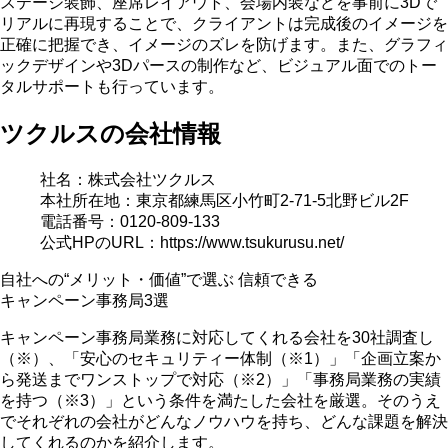
ステージ装飾、座席レイアウト、会場内装などを事前に3Dで
リアルに再現することで、クライアントは完成後のイメージを
正確に把握でき、イメージのズレを防げます。また、グラフィ
ックデザインや3Dパースの制作など、ビジュアル面でのトー
タルサポートも行っています。
ツクルスの会社情報
社名：株式会社ツクルス
本社所在地：東京都練馬区小竹町2-71-5北野ビル2F
電話番号：0120-809-133
公式HPのURL：https://www.tsukurusu.net/
自社への“メリット・価値”で選ぶ
信頼できる
キャンペーン事務局3選
キャンペーン事務局業務に対応してくれる会社を30社調査し
（※）、「安心のセキュリティー体制（※1）」「企画立案か
ら発送までワンストップで対応（※2）」「事務局業務の実績
を持つ（※3）」という条件を満たした会社を厳選。そのうえ
でそれぞれの会社がどんなノウハウを持ち、どんな課題を解決
してくれるのかを紹介します。