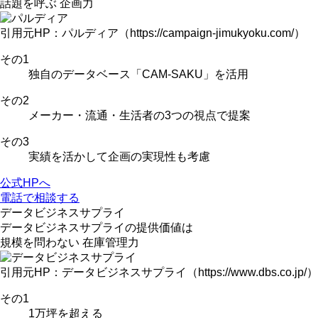
話題を呼ぶ
企画力
引用元HP：パルディア（https://campaign-jimukyoku.com/）
その
1
独自のデータベース
「CAM-SAKU」
を活用
その
2
メーカー・流通・生活者の3つの視点
で提案
その
3
実績を活かして
企画の実現性も考慮
公式HPへ
電話で相談する
データビジネスサプライ
データビジネスサプライの
提供価値は
規模を問わない
在庫管理力
引用元HP：データビジネスサプライ（https://www.dbs.co.jp/）
その
1
1万坪を超える