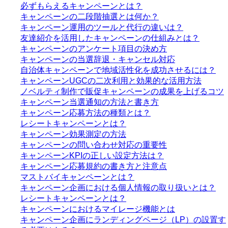
必ずもらえるキャンペーンとは？
キャンペーンの二段階抽選とは何か？
キャンペーン運用のツールと代行の違いは？
友達紹介を活用したキャンペーンの仕組みとは？
キャンペーンのアンケート項目の決め方
キャンペーンの当選辞退・キャンセル対応
自治体キャンペーンで地域活性化を成功させるには？
キャンペーンUGCの二次利用と効果的な活用方法
ノベルティ制作で販促キャンペーンの成果を上げるコツ
キャンペーン当選通知の方法と書き方
キャンペーン応募方法の種類とは？
レシートキャンペーンとは？
キャンペーン効果測定の方法
キャンペーンの問い合わせ対応の重要性
キャンペーンKPIの正しい設定方法は？
キャンペーン応募規約の書き方と注意点
マストバイキャンペーンとは？
キャンペーン企画における個人情報の取り扱いとは？
レシートキャンペーンとは？
キャンペーンにおけるマイレージ機能とは
キャンペーン企画にランディングページ（LP）の設置す