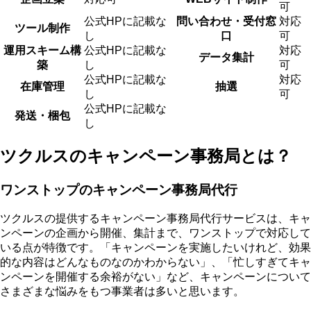
可
公式HPに記載な
問い合わせ・受付窓
対応
ツール制作
し
口
可
運用スキーム構
公式HPに記載な
対応
データ集計
築
し
可
公式HPに記載な
対応
在庫管理
抽選
し
可
公式HPに記載な
発送・梱包
し
ツクルスのキャンペーン事務局とは？
ワンストップのキャンペーン事務局代行
ツクルスの提供するキャンペーン事務局代行サービスは、キャ
ンペーンの企画から開催、集計まで、ワンストップで対応して
いる点が特徴です。「キャンペーンを実施したいけれど、効果
的な内容はどんなものなのかわからない」、「忙しすぎてキャ
ンペーンを開催する余裕がない」など、キャンペーンについて
さまざまな悩みをもつ事業者は多いと思います。