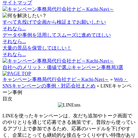
サイトマップ
すべて丸投げで
企画から検証までお願いしたい
それなら...
データや事例を活用して
スムーズに進めてほしい
それなら...
大量の景品を保管
してほしい！
それなら...
自社へのメリット・価値で選ぶキャンペーン事務局3選
キャンペーン事務局代行会社ナビ～Kachi-Navi～
»
Web・
SNSキャンペーンの事例・対応会社まとめ
»
LINEキャンペ
ーン事例
目次
LINEを使ったキャンペーンは、友だち追加やトーク画面で
のやりとりを通じて応募できる施策です。普段から使ってい
るアプリ上で参加できるため、応募のハードルを下げやす
く、企業にとっても継続的な接点をつくりやすい特徴があり