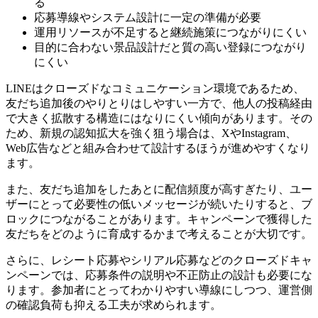
る
応募導線やシステム設計に一定の準備が必要
運用リソースが不足すると継続施策につながりにくい
目的に合わない景品設計だと質の高い登録につながり
にくい
LINEはクローズドなコミュニケーション環境であるため、
友だち追加後のやりとりはしやすい一方で、他人の投稿経由
で大きく拡散する構造にはなりにくい傾向があります。その
ため、新規の認知拡大を強く狙う場合は、XやInstagram、
Web広告などと組み合わせて設計するほうが進めやすくなり
ます。
また、友だち追加をしたあとに配信頻度が高すぎたり、ユー
ザーにとって必要性の低いメッセージが続いたりすると、ブ
ロックにつながることがあります。キャンペーンで獲得した
友だちをどのように育成するかまで考えることが大切です。
さらに、レシート応募やシリアル応募などのクローズドキャ
ンペーンでは、応募条件の説明や不正防止の設計も必要にな
ります。参加者にとってわかりやすい導線にしつつ、運営側
の確認負荷も抑える工夫が求められます。