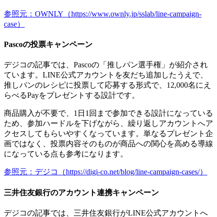
参照元：OWNLY（https://www.ownly.jp/sslab/line-campaign-
case）
Pascoの投票キャンペーン
デジコの記事では、Pascoの「推しパン選手権」が紹介され
ています。LINE公式アカウントを友だち追加したうえで、
推しパンのレシピに投票して応募する形式で、
12,000名にえ
らべるPayをプレゼント
する設計です。
商品購入が不要で、1日1回まで参加できる設計になっている
ため、参加ハードルを下げながら、繰り返しアカウントへア
クセスしてもらいやすくなっています。単なるプレゼント企
画ではなく、投票内容そのものが商品への関心を高める導線
になっている点も参考になります。
参照元：デジコ（https://digi-co.net/blog/line-campaign-cases/）
三井住友銀行のアカウント連携キャンペーン
デジコの記事では、三井住友銀行がLINE公式アカウントへ