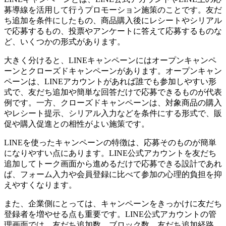
募導線を活用して行うプロモーション施策のことです。友だ
ち追加を条件にしたもの、商品購入後にレシートやシリアル
で応募するもの、投票やアンケートに答えて応募するものな
ど、いくつかの形式があります。
大きく分けると、LINEキャンペーンには
オープンキャンペ
ーンとクローズドキャンペーン
があります。オープンキャン
ペーンは、LINEアカウントがあれば誰でも参加しやすい形
式で、友だち追加や簡単な回答だけで応募できるものが代表
例です。一方、クローズドキャンペーンは、対象商品の購入
やレシート提示、シリアル入力などを条件にする形式で、販
促や購入促進との相性がよい施策です。
LINEを使ったキャンペーンの特徴は、応募そのものが簡単
になりやすい点にあります。LINE公式アカウントを友だち
追加してトーク画面から進めるだけで応募できる設計であれ
ば、フォーム入力や会員登録に比べて参加の心理的負担を抑
えやすくなります。
また、企業側にとっては、キャンペーンをきっかけに友だち
登録者を増やせる点も重要です。LINE公式アカウントの管
理画面では、友だち追加数、ブロック数、友だち追加経路、