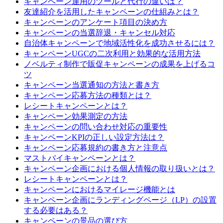
キャンペーン運用のツールと代行の違いは？
友達紹介を活用したキャンペーンの仕組みとは？
キャンペーンのアンケート項目の決め方
キャンペーンの当選辞退・キャンセル対応
自治体キャンペーンで地域活性化を成功させるには？
キャンペーンUGCの二次利用と効果的な活用方法
ノベルティ制作で販促キャンペーンの成果を上げるコ
ツ
キャンペーン当選通知の方法と書き方
キャンペーン応募方法の種類とは？
レシートキャンペーンとは？
キャンペーン効果測定の方法
キャンペーンの問い合わせ対応の重要性
キャンペーンKPIの正しい設定方法は？
キャンペーン応募規約の書き方と注意点
マストバイキャンペーンとは？
キャンペーン企画における個人情報の取り扱いとは？
レシートキャンペーンとは？
キャンペーンにおけるマイレージ機能とは
キャンペーン企画にランディングページ（LP）の設置
する必要はある？
キャンペーンの景品の選び方