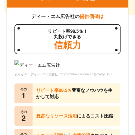
ディー・エム広告社の
提供価値は
リピート率98.5％！
丸投げできる
信頼力
引用元HP：ディー・エム広告社（https://www.exc-dmk.co.jp/camp_lp/）
その
リピート率98.5％
豊富なノウハウを生
1
かして対応
その
2
豊富なリソース活用
によるコスト圧縮
その