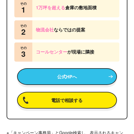
その
1
1万坪を超える
倉庫の敷地面積
その
2
物流会社
ならではの提案
その
3
コールセンター
が
現場に隣接
公式HPへ
電話で相談する
※「キャンペーン事務局」とGoogle検索し、表示されるキャン