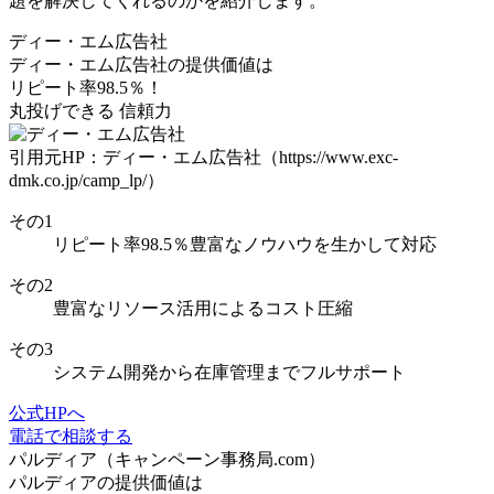
題を解決してくれるのかを紹介します。
ディー・エム広告社
ディー・エム広告社の
提供価値は
リピート率98.5％！
丸投げできる
信頼力
引用元HP：ディー・エム広告社（https://www.exc-
dmk.co.jp/camp_lp/）
その
1
リピート率98.5％
豊富なノウハウを生かして対応
その
2
豊富なリソース活用
によるコスト圧縮
その
3
システム開発
から
在庫管理
までフルサポート
公式HPへ
電話で相談する
パルディア（キャンペーン事務局.com）
パルディアの
提供価値は