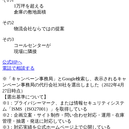
1万坪を超える
倉庫の敷地面積
その
2
物流会社
ならではの提案
その
3
コールセンター
が
現場に隣接
公式HPへ
電話で相談する
※「キャンペーン事務局」とGoogle検索し、表示されるキャ
ンペーン事務局の代行会社30社を選出しました（2022年4月
27日時点）
【選出基準について】
※1：プライバシーマーク、または情報セキュリティシステ
ム「ISMS（ISO27001）」を取得している
※2：企画立案・サイト制作・問い合わせ対応・運用・在庫
管理・抽選・発送に対応している
※3：対応実績を公式ホームページ上で公開している