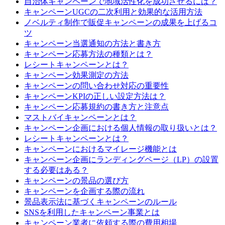
自治体キャンペーンで地域活性化を成功させるには？
キャンペーンUGCの二次利用と効果的な活用方法
ノベルティ制作で販促キャンペーンの成果を上げるコ
ツ
キャンペーン当選通知の方法と書き方
キャンペーン応募方法の種類とは？
レシートキャンペーンとは？
キャンペーン効果測定の方法
キャンペーンの問い合わせ対応の重要性
キャンペーンKPIの正しい設定方法は？
キャンペーン応募規約の書き方と注意点
マストバイキャンペーンとは？
キャンペーン企画における個人情報の取り扱いとは？
レシートキャンペーンとは？
キャンペーンにおけるマイレージ機能とは
キャンペーン企画にランディングページ（LP）の設置
する必要はある？
キャンペーンの景品の選び方
キャンペーンを企画する際の流れ
景品表示法に基づくキャンペーンのルール
SNSを利用したキャンペーン事業とは
キャンペーン業者に依頼する際の費用相場