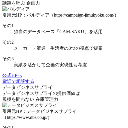
話題を呼ぶ
企画力
引用元HP：パルディア（https://campaign-jimukyoku.com/）
その
1
独自のデータベース
「CAM-SAKU」
を活用
その
2
メーカー・流通・生活者の3つの視点
で提案
その
3
実績を活かして
企画の実現性も考慮
公式HPへ
電話で相談する
データビジネスサプライ
データビジネスサプライの
提供価値は
規模を問わない
在庫管理力
引用元HP：データビジネスサプライ
（https://www.dbs.co.jp/）
その
1