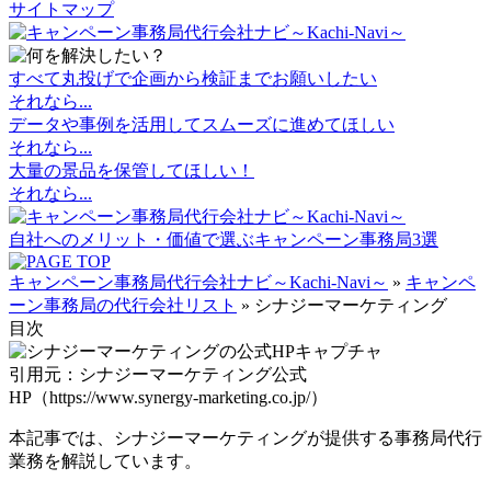
サイトマップ
すべて丸投げで
企画から検証までお願いしたい
それなら...
データや事例を活用して
スムーズに進めてほしい
それなら...
大量の景品を保管
してほしい！
それなら...
自社へのメリット・価値で選ぶキャンペーン事務局3選
キャンペーン事務局代行会社ナビ～Kachi-Navi～
»
キャンペ
ーン事務局の代行会社リスト
»
シナジーマーケティング
目次
引用元：シナジーマーケティング公式
HP（https://www.synergy-marketing.co.jp/）
本記事では、シナジーマーケティングが提供する事務局代行
業務を解説しています。