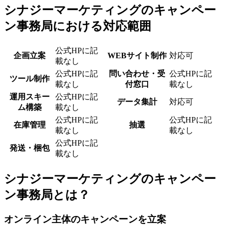
シナジーマーケティングのキャンペー
ン事務局における対応範囲
公式HPに記
企画立案
WEBサイト制作
対応可
載なし
公式HPに記
問い合わせ・受
公式HPに記
ツール制作
載なし
付窓口
載なし
運用スキー
公式HPに記
データ集計
対応可
ム構築
載なし
公式HPに記
公式HPに記
在庫管理
抽選
載なし
載なし
公式HPに記
発送・梱包
載なし
シナジーマーケティングのキャンペー
ン事務局とは？
オンライン主体のキャンペーンを立案