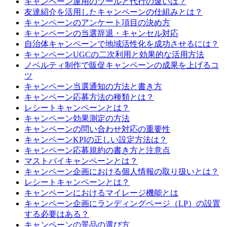
キャンペーン運用のツールと代行の違いは？
友達紹介を活用したキャンペーンの仕組みとは？
キャンペーンのアンケート項目の決め方
キャンペーンの当選辞退・キャンセル対応
自治体キャンペーンで地域活性化を成功させるには？
キャンペーンUGCの二次利用と効果的な活用方法
ノベルティ制作で販促キャンペーンの成果を上げるコ
ツ
キャンペーン当選通知の方法と書き方
キャンペーン応募方法の種類とは？
レシートキャンペーンとは？
キャンペーン効果測定の方法
キャンペーンの問い合わせ対応の重要性
キャンペーンKPIの正しい設定方法は？
キャンペーン応募規約の書き方と注意点
マストバイキャンペーンとは？
キャンペーン企画における個人情報の取り扱いとは？
レシートキャンペーンとは？
キャンペーンにおけるマイレージ機能とは
キャンペーン企画にランディングページ（LP）の設置
する必要はある？
キャンペーンの景品の選び方