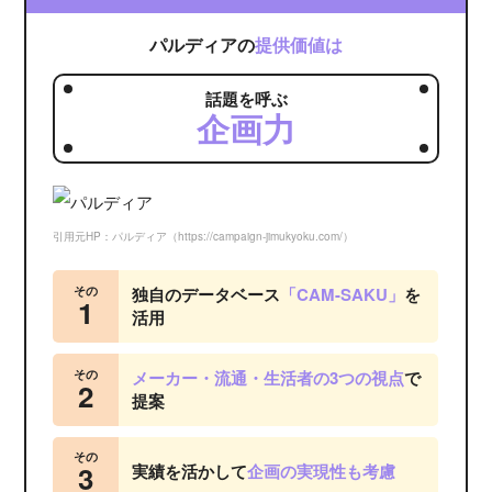
パルディアの
提供価値は
話題を呼ぶ
企画力
引用元HP：パルディア（https://campaign-jimukyoku.com/）
その
独自のデータベース
「CAM-SAKU」
を
1
活用
その
メーカー・流通・生活者の3つの視点
で
2
提案
その
3
実績を活かして
企画の実現性も考慮