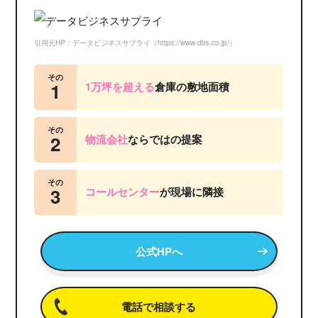
引用元HP：データビジネスサプライ（https://www.dbs.co.jp/）
その
1
1万坪を超える
倉庫の敷地面積
その
2
物流会社
ならではの提案
その
3
コールセンター
が
現場に隣接
公式HPへ
電話で相談する