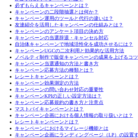
必ずもらえるキャンペーンとは？
キャンペーンの二段階抽選とは何か？
キャンペーン運用のツールと代行の違いは？
友達紹介を活用したキャンペーンの仕組みとは？
キャンペーンのアンケート項目の決め方
キャンペーンの当選辞退・キャンセル対応
自治体キャンペーンで地域活性化を成功させるには？
キャンペーンUGCの二次利用と効果的な活用方法
ノベルティ制作で販促キャンペーンの成果を上げるコツ
キャンペーン当選通知の方法と書き方
キャンペーン応募方法の種類とは？
レシートキャンペーンとは？
キャンペーン効果測定の方法
キャンペーンの問い合わせ対応の重要性
キャンペーンKPIの正しい設定方法は？
キャンペーン応募規約の書き方と注意点
マストバイキャンペーンとは？
キャンペーン企画における個人情報の取り扱いとは？
レシートキャンペーンとは？
キャンペーンにおけるマイレージ機能とは
キャンペーン企画にランディングページ（LP）の設置