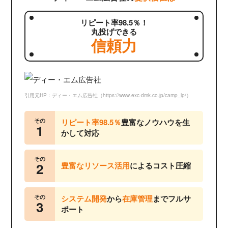
リピート率98.5％！
丸投げできる
信頼力
引用元HP：ディー・エム広告社（https://www.exc-dmk.co.jp/camp_lp/）
その
リピート率98.5％
豊富なノウハウを生
1
かして対応
その
2
豊富なリソース活用
によるコスト圧縮
その
システム開発
から
在庫管理
までフルサ
3
ポート