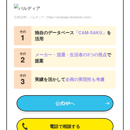
引用元HP：パルディア（https://campaign-jimukyoku.com/）
その
独自のデータベース
「CAM-SAKU」
を
1
活用
その
メーカー・流通・生活者の3つの視点
で
2
提案
その
3
実績を活かして
企画の実現性も考慮
公式HPへ
電話で相談する